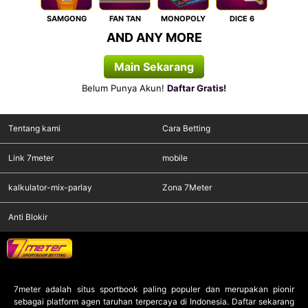
SAMGONG
FAN TAN
MONOPOLY
DICE 6
AND ANY MORE
Main Sekarang
Belum Punya Akun!
Daftar Gratis!
Tentang kami
Cara Betting
Link 7meter
mobile
kalkulator-mix-parlay
Zona 7Meter
Anti Blokir
7meter
adalah situs sportbook paling populer dan merupakan pionir
sebagai platform agen taruhan terpercaya di Indonesia. Daftar sekarang